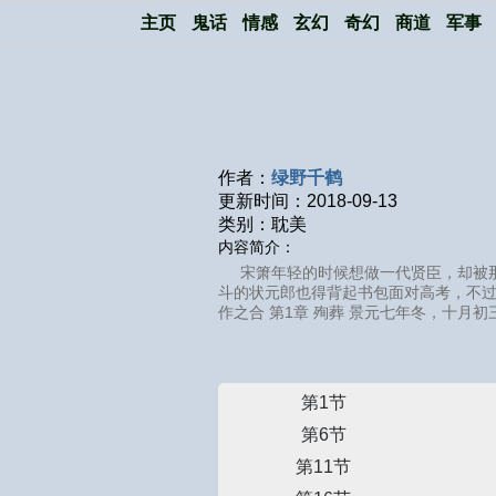
主页
鬼话
情感
玄幻
奇幻
商道
军事
作者：
绿野千鹤
更新时间：2018-09-13
类别：耽美
内容简介：
宋箫年轻的时候想做一代贤臣，却被
斗的状元郎也得背起书包面对高考，不过，
作之合 第1章 殉葬 景元七年冬，十月
第1节
第6节
第11节