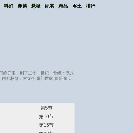
科幻
穿越
悬疑
纪实
精品
乡土
排行
再睁开眼，到了二十一世纪，曾经才高八
内容标签：古穿今 豪门世家 娱乐圈 天
第5节
第10节
第15节