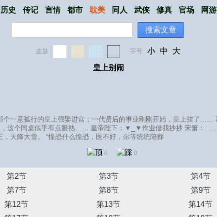
历史
传记
言情
都市
耽美
同人
武侠
修真
官场
网游
搜索文章
小
中
大
皮肤
字号
皇上别闹
那个一意孤行的皇上强娶进宫；一代贤后的事业刚刚开始，皇上挂了…… 
这个同桌似乎有点眼熟…… 皇帝陛下：▼_▼作业借我抄抄 宋箫：…… 
初三，天降大雪。 “惶恐什么惶恐，医不好，尔等统统陪葬
0
0
第2节
第3节
第4节
第7节
第8节
第9节
第12节
第13节
第14节