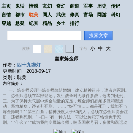
主页
鬼话
情感
玄幻
奇幻
商道
军事
历史
传记
言情
都市
耽美
同人
武侠
修真
官场
网游
科幻
穿越
悬疑
纪实
精品
乡土
排行
搜索文章
小
中
大
皮肤
字号
皇家炼金师
作者：
四十九盏灯
更新时间：2018-09-17
类别：耽美
内容简介：
一、炼金师必须与炼金师缔结婚姻，建立精神纽带，违者判死刑。
二、炼金师必须在军部登记，发生战争时无条件参战，违者判死刑。
三、为了保持大气层中炼金能量的充足，炼金师们必须多做和谐运
动，释放精华，违者判死刑。 …… “好可怕……都是死刑，我能不当
炼金师吗？” “第三百条，精神强度大于60的人，必须在炼金师协会注
册，违者判死刑。” =口= “有一种方法，可以让你犯了错也免于死
刑。” “什么？” “成为我的专属炼金师，响应国家号召，多做和谐运动
0
0