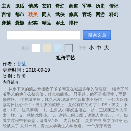
主页
鬼话
情感
玄幻
奇幻
商道
军事
历史
传记
言情
都市
耽美
同人
武侠
修真
官场
网游
科幻
穿越
悬疑
纪实
精品
乡土
排行
搜索文章
小
中
大
皮肤
字号
祖传手艺
作者：
廿乱
更新时间：2018-09-19
类别：耽美
内容简介：
从乡下来的魏之禾接收了爷爷闲置在城里多年的修理店。 继承了爷
爷手艺的他什么都会修，什么都能修。 只不过，他不是修理物，而是
修理妖。 住在城里后，魏之禾发现城里的妖根本不好吃。 一代大妖顾
临每日忧心忡忡：男朋友的菜谱上，竟然有它的名字！ PS：爽文，不
虐，HE。 注意事项： 1、主角从小和妖生活在一起，三观和正常人不
太一样。 2、感情戏慢热。 3、谢绝上纲上线，谢绝人身攻击。 4、如
看文过程中有疑惑，请看第1条。 内容标签： 灵异神怪 爽文 第1章 已
经被灭了 九月一日，青元大学新生入学报道。 一个身穿褐色