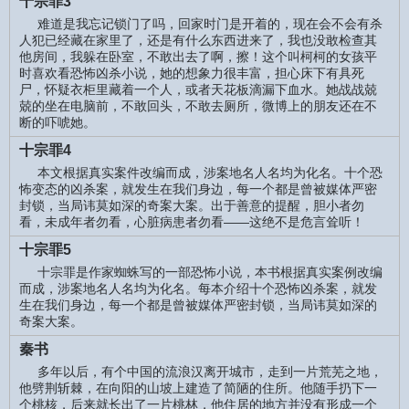
十宗罪3
难道是我忘记锁门了吗，回家时门是开着的，现在会不会有杀
人犯已经藏在家里了，还是有什么东西进来了，我也没敢检查其
他房间，我躲在卧室，不敢出去了啊，擦！这个叫柯柯的女孩平
时喜欢看恐怖凶杀小说，她的想象力很丰富，担心床下有具死
尸，怀疑衣柜里藏着一个人，或者天花板滴漏下血水。她战战兢
兢的坐在电脑前，不敢回头，不敢去厕所，微博上的朋友还在不
断的吓唬她。
十宗罪4
本文根据真实案件改编而成，涉案地名人名均为化名。十个恐
怖变态的凶杀案，就发生在我们身边，每一个都是曾被媒体严密
封锁，当局讳莫如深的奇案大案。出于善意的提醒，胆小者勿
看，未成年者勿看，心脏病患者勿看——这绝不是危言耸听！
十宗罪5
十宗罪是作家蜘蛛写的一部恐怖小说，本书根据真实案例改编
而成，涉案地名人名均为化名。每本介绍十个恐怖凶杀案，就发
生在我们身边，每一个都是曾被媒体严密封锁，当局讳莫如深的
奇案大案。
秦书
多年以后，有个中国的流浪汉离开城市，走到一片荒芜之地，
他劈荆斩棘，在向阳的山坡上建造了简陋的住所。他随手扔下一
个桃核，后来就长出了一片桃林，他住居的地方并没有形成一个