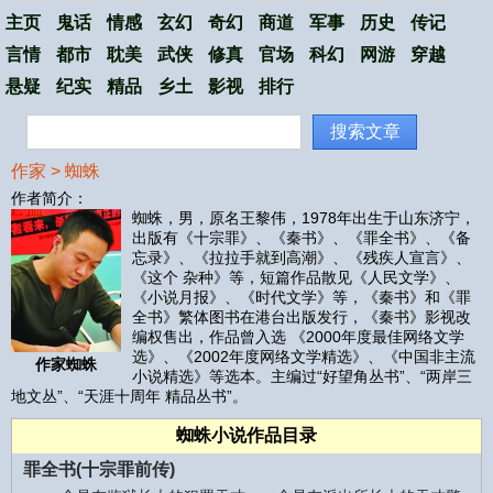
主页
鬼话
情感
玄幻
奇幻
商道
军事
历史
传记
言情
都市
耽美
武侠
修真
官场
科幻
网游
穿越
悬疑
纪实
精品
乡土
影视
排行
搜索文章
作家
>
蜘蛛
作者简介：
蜘蛛，男，原名王黎伟，1978年出生于山东济宁，
出版有《十宗罪》、《秦书》、《罪全书》、《备
忘录》、《拉拉手就到高潮》、《残疾人宣言》、
《这个 杂种》等，短篇作品散见《人民文学》、
《小说月报》、《时代文学》等，《秦书》和《罪
全书》繁体图书在港台出版发行，《秦书》影视改
编权售出，作品曾入选 《2000年度最佳网络文学
选》、《2002年度网络文学精选》、《中国非主流
作家蜘蛛
小说精选》等选本。主编过“好望角丛书”、“两岸三
地文丛”、“天涯十周年 精品丛书”。
蜘蛛小说作品目录
罪全书(十宗罪前传)