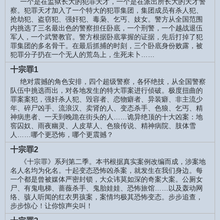
一个是在监狱长大的犯罪天才，一个是在派出所长大的天才警
察。犯罪天才加入了一个特大的犯罪集团，集团成员有杀人犯、
抢劫犯、盗窃犯、强奸犯、毒枭、乞丐、妓女。警方从全国范围
内挑选了三名最出色的警察担任卧底，一个刑警，一个越战退伍
军人，一个武警教官。警方根据卧底掌握的证据，先后打掉了犯
罪集团的多名骨干。在最后抓捕的时刻，三个卧底身份败露，被
犯罪分子扔在一个无人的荒岛上，生死未卜……
十宗罪1
绝对震撼的角色安排，四个超级警察，各怀绝技，从全国警察
队伍中挑选而出，对各地发生的特大罪案进行侦破。极度扭曲的
罪案案犯，强奸杀人犯、毁容者、恋物癖者、异装癖、非主流少
年、碎尸凶手、流浪汉、卖肾的人、变态杀手、色狼、乞丐、精
神病患者、一天到晚跪在街头的人……诡异绝顶的十大凶案：地
窖囚奴、雨夜幽灵、人皮草人、色狼传说、精神病院、肢体雪
人……哪个更恐怖，哪个更震撼？
十宗罪2
《十宗罪》系列第二季。本书根据真实案例改编而成，涉案地
名人名均为化名。十起变态恐怖凶杀案，就发生在我们身边。每
一个都是曾被媒体严密封锁，大众讳莫如深的奇案大案。公厕女
尸、有鬼电梯、蔷薇杀手、鬼胎娃娃、恐怖旅馆……以及轰动网
络、骇人听闻的红衣男孩案，案情均极其恐怖变态。步步追查，
步步惊心！让你惊声尖叫！