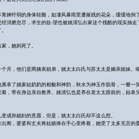
苏青婵纤弱的身体轻颤，如凄风暴雨里遭摧残的花朵，缓缓地倒
已经消磨怠尽，求生的欲-望也被姚清弘出家这个残酷的现实抽走
了。
出家，她则死了。
一个月，他们是两姨表姐弟，姚太太白氏与苏太太是嫡亲姐妹。
她禀承了姚家姑奶奶的相貌和神韵，秋水为神玉作肌骨，一颦一
宠着，带在身边亲自教养。姚清弘也是养在老太太跟前的，姑表
儿变成孙媳妇的意愿，但是，姚太太白氏却不这么想。
未出阁，婆婆和丈夫将姑娘捧在手心里疼着，她受了太多无言的