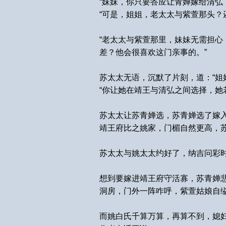
“妹妹，你只要答应让青婵嫁给清弘
“可是，姐姐，老太太与紫萱那头？
“老太太与紫萱那里，妹妹无需担
差？他会很喜欢这门亲事的。”
苏太太无语，沉默了片刻，道：“姐
“你让她在靖王与清弘之间选择，她
苏太太让苏青婵选，苏青婵选了嫁
靖王府比之姚家，门楣自然更高，
苏太太与姚太太约好了，纳吉问彩
想到要嫁进靖王府守活寡，苏青婵
洞房，门外一阵咋呼，紫萱姑娘自
而姚白氏千算万算，再算不到，媳