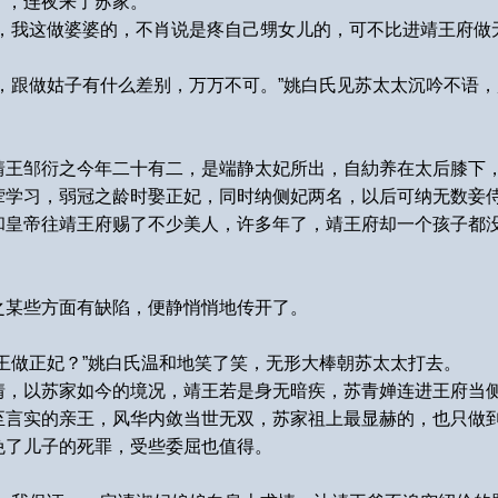
了，连夜来了苏家。
，我这做婆婆的，不肖说是疼自己甥女儿的，可不比进靖王府做
，跟做姑子有什么差别，万万不可。”姚白氏见苏太太沉吟不语
靖王邹衍之今年二十有二，是端静太妃所出，自糼养在太后膝下
荤学习，弱冠之龄时娶正妃，同时纳侧妃两名，以后可纳无数妾
和皇帝往靖王府赐了不少美人，许多年了，靖王府却一个孩子都
之某些方面有缺陷，便静悄悄地传开了。
王做正妃？”姚白氏温和地笑了笑，无形大棒朝苏太太打去。
情，以苏家如今的境况，靖王若是身无暗疾，苏青婵连进王府当
至言实的亲王，风华内敛当世无双，苏家祖上最显赫的，也只做
免了儿子的死罪，受些委屈也值得。