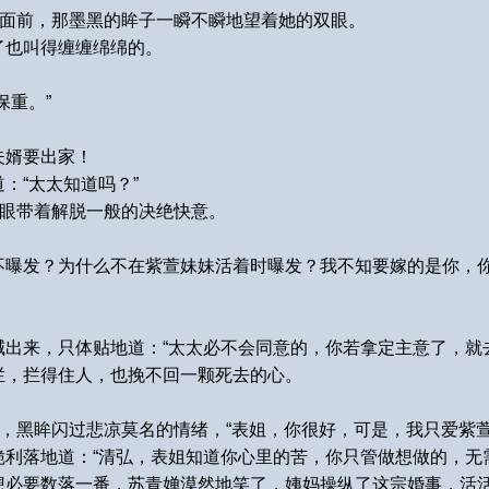
她面前，那墨黑的眸子一瞬不瞬地望着她的双眼。
了也叫得缠缠绵绵的。
。
保重。”
夫婿要出家！
：“太太知道吗？”
眉眼带着解脱一般的决绝快意。
不曝发？为什么不在紫萱妹妹活着时曝发？我不知要嫁的是你，
出来，只体贴地道：“太太必不会同意的，你若拿定主意了，就
拦，拦得住人，也挽不回一颗死去的心。
疚，黑眸闪过悲凉莫名的情绪，“表姐，你很好，可是，我只爱紫萱
利落地道：“清弘，表姐知道你心里的苦，你只管做想做的，无
想必要数落一番，苏青婵漠然地笑了，姨妈操纵了这宗婚事，活