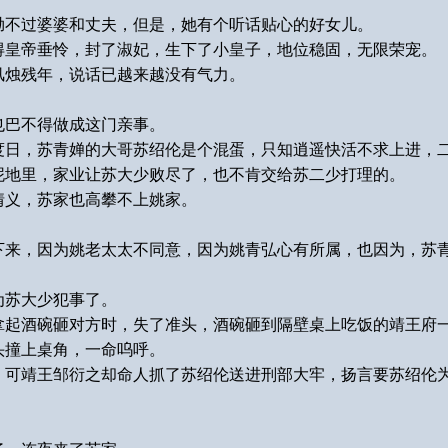
拗不过婆婆和丈夫，但是，她有个听话贴心的好女儿。
得皇帝垂怜，封了淑妃，生下了小皇子，地位稳固，无限荣宠。
风烛残年，说话已越来越没有气力。
也巴不得做成这门亲事。
度日，苏青婵的大哥苏绍伦是个混蛋，只知逍遥快活不求上进，
泥地里，家业让苏大少败尽了，也不肯交给苏二少打理的。
情义，苏家也高攀不上姚家。
下来，因为姚老太太不同意，因为姚青弘心有所属，也因为，苏
为苏大少犯事了。
拿起酒碗砸对方时，失了准头，酒碗砸到隔壁桌上吃饭的靖王府
头撞上桌角，一命呜呼。
，可靖王邹衍之却命人抓了苏绍伦送进刑部大牢，扬言要苏绍伦