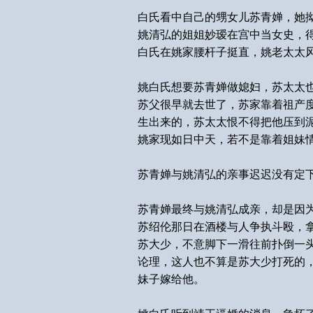
白氏看中自己的甥女儿苏青婵，她
姚清弘的姐姐妙瑷在宫中当女史，
白氏在姚家腰杆子挺直，姚老太太
姚白氏想要苏青婵做媳妇，苏太太
苏父很早就去世了，苏家靠着祖产
生出来的，苏太太恨不得把他压到
姚家现如日中天，若不是靠着姐妹
苏青婵与姚清弘的亲事迟迟没有定
苏青婵最终与姚清弘成亲，却是因
苏绍伦那日在酒楼与人争执斗殴，
苏大少，不意脚下一滑往前扑倒一
论理，这人也不算是苏大少打死的
妹子嫁给他。