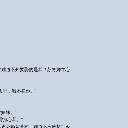
你难道不知要娶的是我？苏青婵在心
去吧，我不拦你。”
妹妹。”
需担心我。”
活逼死喻紫萱时，难道不应该想到今