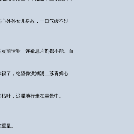
伤心外孙女儿身故，一口气缓不过
在灵前请罪，连歇息片刻都不能。而
幸福了，绝望像洪潮涌上苏青婵心
的枯叶，迟滞地行走在美景中。
的重量。