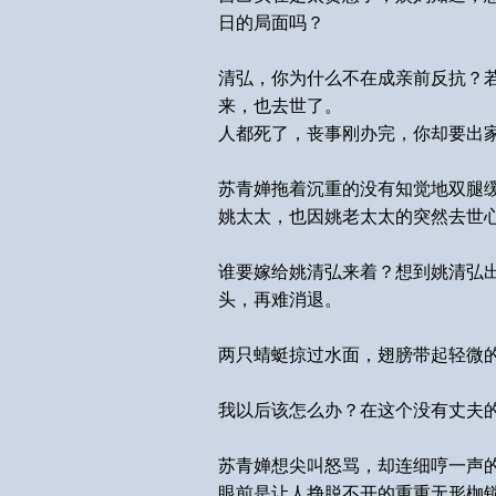
日的局面吗？
清弘，你为什么不在成亲前反抗？
来，也去世了。
人都死了，丧事刚办完，你却要出
苏青婵拖着沉重的没有知觉地双腿
姚太太，也因姚老太太的突然去世
谁要嫁给姚清弘来着？想到姚清弘
头，再难消退。
两只蜻蜓掠过水面，翅膀带起轻微
我以后该怎么办？在这个没有丈夫
苏青婵想尖叫怒骂，却连细哼一声
眼前是让人挣脱不开的重重无形枷