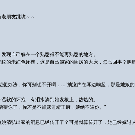
新老朋友跳坑～～
，发现自己躺在一个熟悉得不能再熟悉的地方。
花纹的朱红色床橼，这是自己娘家的闺房的大床，怎么回事？胸
想想办法，你可别想不开啊……”抽泣声在耳边响起，那是她娘
个温软的怀抱，有泪水滴到她发根上，热热的。
指望你了，你若是不肯嫁进靖王府，娘绝不逼你。”
道姚清弘出家的消息已经传开了？可是就算传开了，她已经嫁过