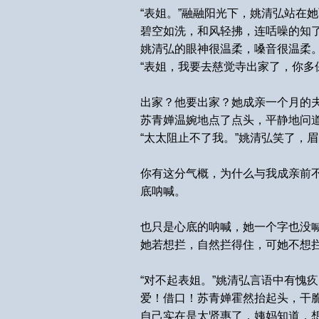
“表姐。”融融阳光下，姚清弘站在
碧空如洗，和风轻拂，连咶噪的知
姚清弘的眼神很温柔，嗓音很温柔
“表姐，我要去慈觉寺出家了，你多
出家？他要出家？她成亲一个月的
苏青婵温婉地点了点头，平静地问道
“太太阻止不了我。”姚清弘笑了，
你有这分气概，为什么与我成亲前
底呐喊。
也只是心底的呐喊，她一个字也没喊
她若想拦，自然拦得住，可她不想
“对不起表姐。”姚清弘言语中有愧
爱！借口！苏青婵霍然抬起头，干脆
自己实在是太贤惠了，姨妈知道，