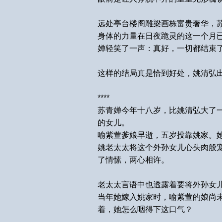
远处亭台楼阁雕梁画栋富贵奢华，
身体的力量在日夜跪灵的这一个月
婵轻笑了一声：真好，一切都结束
这样的结局真是恰到好处，姚清弘
****
苏青婵今年十八岁，比姚清弘大了
的女儿。
喻紫萱爹娘早逝，五岁投靠姚家。
姚老太太将这个外孙女儿心头肉般
了情愫，两心相许。
老太太言语中也透露着要将外孙女
当年她嫁入姚家时，喻紫萱的娘尚
着，她怎么咽得下这口气？