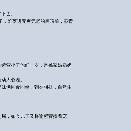
了下去。
了，陷落进无穷无尽的黑暗前，苏青
喻紫萱小了他们一岁，是姚家姑奶奶
笑动人心魂。
兄妹俩同食同坐，朝夕相处，自然生
委屈，如今儿子又将喻紫萱捧着宠