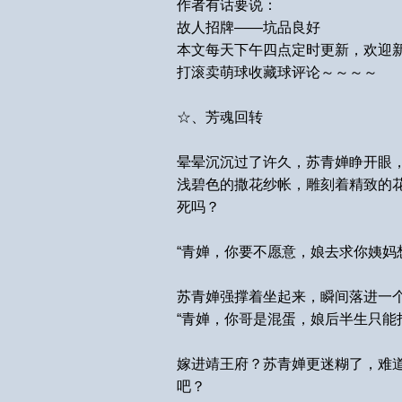
作者有话要说：
故人招牌——坑品良好
本文每天下午四点定时更新，欢迎
打滚卖萌球收藏球评论～～～～
☆、芳魂回转
晕晕沉沉过了许久，苏青婵睁开眼
浅碧色的撒花纱帐，雕刻着精致的
死吗？
“青婵，你要不愿意，娘去求你姨妈
苏青婵强撑着坐起来，瞬间落进一
“青婵，你哥是混蛋，娘后半生只能
嫁进靖王府？苏青婵更迷糊了，难
吧？