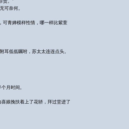
罪责。”
也无可奈何。
，可青婵模样性情，哪一样比紫萱
氏附耳低低嘱咐，苏太太连连点头。
半个月时间。
由喜娘挽扶着上了花轿，拜过堂进了