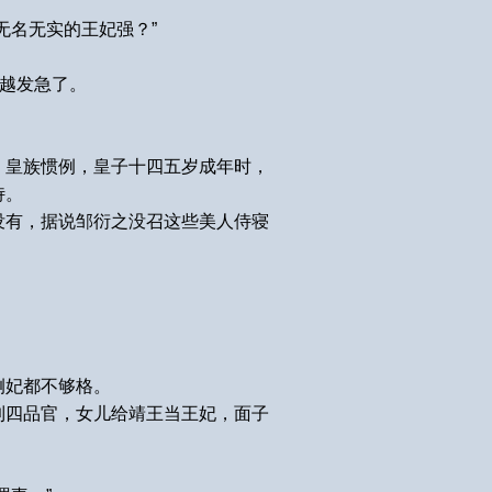
无名无实的王妃强？”
，越发急了。
，皇族惯例，皇子十四五岁成年时，
侍。
没有，据说邹衍之没召这些美人侍寝
侧妃都不够格。
到四品官，女儿给靖王当王妃，面子