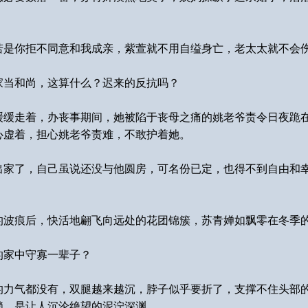
若是你拒不同意和我成亲，紫萱就不用自缢身亡，老太太就不会
家当和尚，这算什么？迟来的反抗吗？
缓缓走着，办丧事期间，她被陷于丧母之痛的姚老爷责令日夜跪
心虚着，担心姚老爷责难，不敢护着她。
出家了，自己虽说还没与他圆房，可名份已定，也得不到自由和
的波痕后，快活地翩飞向远处的花团锦簇，苏青婵如飘零在冬季
的家中守寡一辈子？
的力气都没有，双腿越来越沉，脖子似乎要折了，支撑不住头部
锁，是让人沉沦绝望的泥泞深渊。