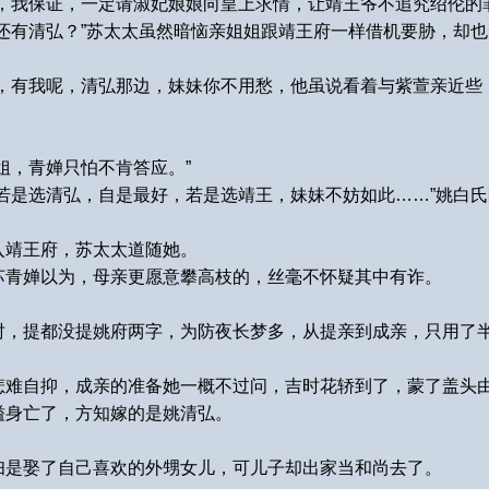
，我保证，一定请淑妃娘娘向皇上求情，让靖王爷不追究绍伦的
还有清弘？”苏太太虽然暗恼亲姐姐跟靖王府一样借机要胁，却
心，有我呢，清弘那边，妹妹你不用愁，他虽说看着与紫萱亲近些
姐，青婵只怕不肯答应。”
若是选清弘，自是最好，若是选靖王，妹妹不妨如此……”姚白
入靖王府，苏太太道随她。
苏青婵以为，母亲更愿意攀高枝的，丝毫不怀疑其中有诈。
时，提都没提姚府两字，为防夜长梦多，从提亲到成亲，只用了
悲难自抑，成亲的准备她一概不过问，吉时花轿到了，蒙了盖头
缢身亡了，方知嫁的是姚清弘。
妇是娶了自己喜欢的外甥女儿，可儿子却出家当和尚去了。