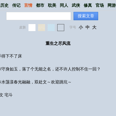
历史
传记
言情
都市
耽美
同人
武侠
修真
官场
网游
搜索文章
小
中
大
皮肤
字号
重生之尽风流
弄得下不了床
！
你守身如玉，落了个无能之名，还不许人控制不住一回？
春水荡漾春光融融，双处文～欢迎跳坑～
文 宅斗