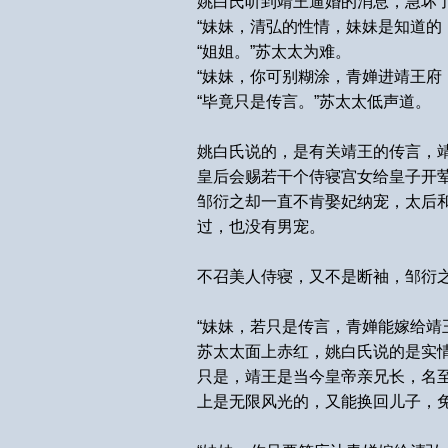
姚白氏听到靖王逼婚的消息，急坏
“妹妹，清弘的性情，妹妹是知道的
“姐姐。”苏太太为难。
“妹妹，你可别糊涂，青婵进靖王府
“毕竟只是传言。”苏太太低声道。
姚白氏说的，是有关靖王的传言，
皇后会赐若干个侍寝宫女给皇子开
邹衍之却一直不肯娶妃纳宠，太后
过，也没有男宠。
不召美人侍寝，又不是断袖，邹衍
“妹妹，若只是传言，青婵能嫁给靖
苏太太面上赤红，姚白氏说的是实
只是，靖王是当今皇帝亲兄长，名
上是无限风光的，又能换回儿子，