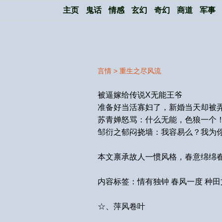
主页
鬼话
情感
玄幻
奇幻
商道
军事
言情
>
重生之尽风流
被逼嫁给传说X无能王爷
准备好当活寡妇了，新婚当天却被
苏青婵怒骂：什么无能，色狼一个
邹衍之郁闷挠墙：我容易么？我为
本文禀承故人一惯风格，春意绵绵
内容标签：情有独钟 春风一度 种田
☆、萍风卷叶