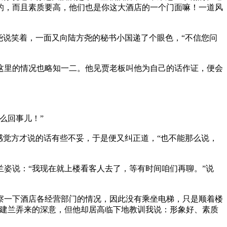
的，而且素质要高，他们也是你这大酒店的一个门面嘛！一道风
尧说笑着，一面又向陆方尧的秘书小国递了个眼色，“不信您问
这里的情况也略知一二。他见贾老板叫他为自己的话作证，便会
么回事儿！”
感觉方才说的话有些不妥，于是便又纠正道，“也不能那么说，
姿说：“我现在就上楼看客人去了，等有时间咱们再聊。”说
察一下酒店各经营部门的情况，因此没有乘坐电梯，只是顺着楼
胡建兰弄来的深意，但他却居高临下地教训我说：形象好、素质