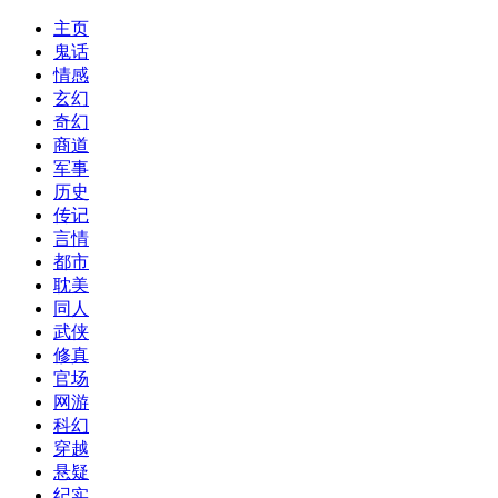
主页
鬼话
情感
玄幻
奇幻
商道
军事
历史
传记
言情
都市
耽美
同人
武侠
修真
官场
网游
科幻
穿越
悬疑
纪实