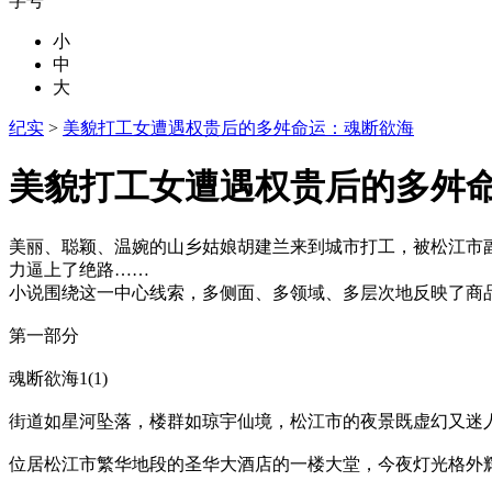
字号
小
中
大
纪实
>
美貌打工女遭遇权贵后的多舛命运：魂断欲海
美貌打工女遭遇权贵后的多舛
美丽、聪颖、温婉的山乡姑娘胡建兰来到城市打工，被松江市
力逼上了绝路……
小说围绕这一中心线索，多侧面、多领域、多层次地反映了商
第一部分
魂断欲海1(1)
街道如星河坠落，楼群如琼宇仙境，松江市的夜景既虚幻又迷
位居松江市繁华地段的圣华大酒店的一楼大堂，今夜灯光格外