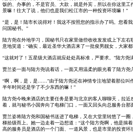
饭的、办事的，不是官员、大款，就是外宾，所以在你这里工
景嘛！往大了说，他们也是我们松江市的一种投资环境嘛！”
“是，是！陆市长说得对！我这不按照您的指示办了吗。您看我
问国秘书。”
陆方尧在外地学习，国秘书只在家里做些收收发发或上下左右
意地笑道：“确实，最近圣华大酒店来了一批俊男靓女，大家都
“这就对了！五星级大酒店就应处处高标准，严要求。”陆方尧
贾兰姿一面与陆方尧说着话，一面又用温柔的眼光看了陆方尧几
“啊，啊，是，是……”由于陆方尧还在神情专注地望着那位叫
半年时间还是学了不少东西的嘛！”
陆方尧今晚来酒店的主要任务是要与北京的客人聊聊天，拉近
着，就与秘书小国奔向了电梯门口，一面又回头向总服务台那
贾兰姿将陆方尧和国秘书送进了电梯，又在大堂里转悠了一圈
梯拾级而上。她一边走着一边想道：“这个陆方尧啊，他是揣
高的服务员是酒店的一个门面、一道风景，也是市里的投资环