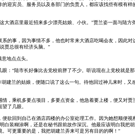
作的迎宾员、服务员以及各部门的负责人，都应该找些有模有样
这大酒店里最近招来多少漂亮姑娘、小伙。”贾兰姿一面与陆方
联系的事，因为事情不多，他也时常来大酒店吃喝会友，因此对
说贾总很有经济头脑。”
满意地点点头。
眼：“陆市长好像比去党校前胖了不少。听说现在上党校就是那
作胡建兰的姑娘，便随口说了这么一句。待他回过神儿来时，又
感情，乘机多要点项目，多要点资金，他急着要上楼，便又对贾兰
面望了几眼。
，便欲回到自己在酒店四楼的办公室处理工作。因为她想顺便视
着明白装糊涂啊，还是在秘书跟前故作深沉。他最应该明白我把
境。可更重要的是，我把胡建兰弄来可是另有目的的啊！”