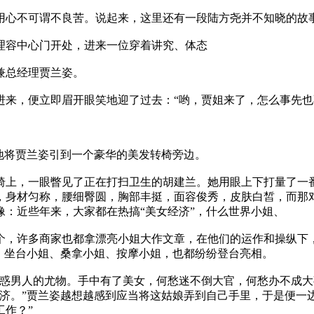
用心不可谓不良苦。说起来，这里还有一段陆方尧并不知晓的故
理容中心门开处，进来一位穿着讲究、体态
兼总经理贾兰姿。
进来，便立即眉开眼笑地迎了过去：“哟，贾姐来了，怎么事先也
地将贾兰姿引到一个豪华的美发转椅旁边。
椅上，一眼瞥见了正在打扫卫生的胡建兰。她用眼上下打量了一番
，身材匀称，腰细臀圆，胸部丰挺，面容俊秀，皮肤白皙，而那
：近些年来，大家都在热搞“美女经济”，什么世界小姐、
个，许多商家也都拿漂亮小姐大作文章，在他们的运作和操纵下
、坐台小姐、桑拿小姐、按摩小姐，也都纷纷登台亮相。
迷惑男人的尤物。手中有了美女，何愁迷不倒大官，何愁办不成大
济。”贾兰姿越想越感到应当将这姑娘弄到自己手里，于是便一
作？”