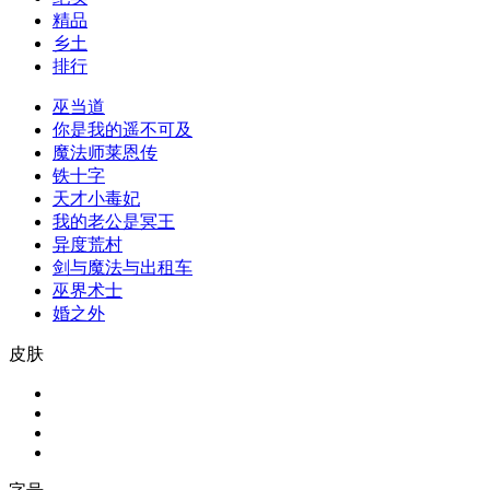
精品
乡土
排行
巫当道
你是我的遥不可及
魔法师莱恩传
铁十字
天才小毒妃
我的老公是冥王
异度荒村
剑与魔法与出租车
巫界术士
婚之外
皮肤