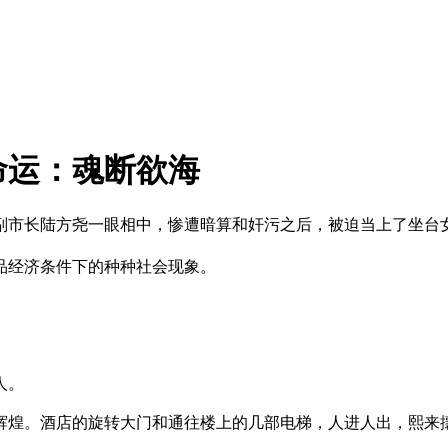
命运：魂断欲海
副市长陆方尧一眼相中，惨遭暗算和奸污之后，被迫当上了坐台
品经济条件下的种种社会现象。
人。
辉煌。酒店的旋转大门和通往楼上的几部电梯，人进人出，熙来