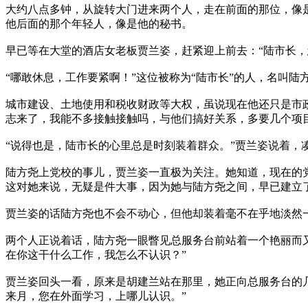
大约八点多钟，从旋转大门进来两个人，走在前面的那位，像
他后面的那个年轻人，像是他的秘书。
早已等在大堂的酒店女老板贾兰姿，赶紧迎上前去：“陆市长
“哪敢休息，工作要紧啊！”这位被称为“陆市长”的人，名叫
城市建设、土地使用和税收财政等大权，虽说现在他还只是市
志来了，我能不多接触接触吗，与他们搞好关系，多要几个项
“说得也是，陆市长的心里总是时刻装着群众。”贾兰姿说着，
陆方尧上党校的事儿，贾兰姿一直极为关注。她知道，现在的
这对她来说，无疑是件大事，因为她与陆方尧之间，早已建立
贾兰姿的话陆方尧也不会不动心，但他却装着毫不在乎地淡然
两个人正说着话，陆方尧一眼瞥见总服务台前站着一个艳丽而又
在你这干什么工作，我怎么不认识？”
贾兰姿回头一看，原来是胡建兰站在那里，她正向总服务台的
来月，您在外面学习，上哪儿认识。”