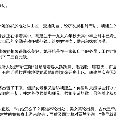
来历。
由于她的家乡地处深山区，交通闭塞，经济发展相对滞后。胡建兰
妹妹正在读着高中。胡建兰于一九九六年秋天高中毕业时本已考上
过自己的辛勤劳动多赚些钱，给妈妈治病，供弟弟妹妹读书。
非像她想象得那么美好。她开始是在一家饭店当服务员，工作时
剩下二三百元钱。
她听人说所谓“三陪”就是陪着客人跳跳舞、唱唱歌、聊聊天，而
；有的还强拉硬拽地要她跟他们到宾馆开房上床。胡建兰实在无
将她留了下来。但那女老板又告诉胡建兰：你暂时只能做些打水扫
应做的一切，并对各位师傅和师兄、师姐毕恭毕敬，只等着老板娘
纠正说：“村姑怎么了？英雄不论出处，美女莫论出身。古代皇
胡建兰的姑娘身上游来爬去，而后又回过脸对贾兰姿说，“我早就