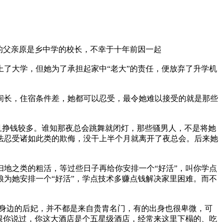
的父亲原是乡中学的校长，不幸于十年前因一起
了大学，但她为了承担起家中“老大”的责任，便放弃了升学机
间长，住宿条件差，她都可以忍受，最令她难以接受的就是那些
且挣钱较多。谁知那夜总会跳舞就闭灯，那些骚男人，不是将她
法忍受诸如此类的欺侮，没干上半个月就离开了夜总会。后来她
地之类的粗活，等过些日子再给你安排一个“好活”，叫你学点
为她安排一个“好活”，学点技术多赚点钱解决家里困难。而不
帝身边的后妃，并不都是来自贵胄名门，有的出身也很卑微，可
跟你说过，你这大酒店是个五星级酒店，经常来这里下榻的、吃