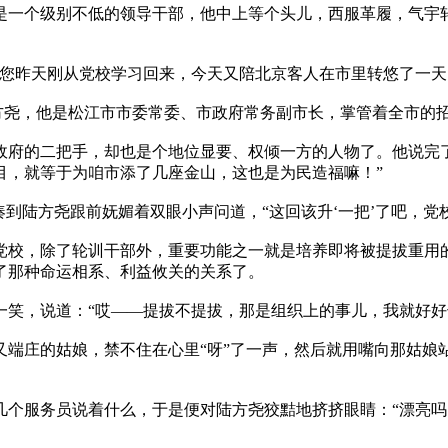
是一个级别不低的领导干部，他中上等个头儿，西服革履，气宇
，您昨天刚从党校学习回来，今天又陪北京客人在市里转悠了一天
陆方尧，他是松江市市委常委、市政府常务副市长，掌管着全市的
政府的二把手，却也是个地位显要、权倾一方的人物了。他说完了
目，就等于为咱市添了几座金山，这也是为民造福嘛！”
凑到陆方尧跟前妩媚着双眼小声问道，“这回该升‘一把’了吧，
党校，除了轮训干部外，重要功能之一就是培养即将被提拔重用的
了那种命运相系、利益攸关的关系了。
一笑，说道：“哎——提拔不提拔，那是组织上的事儿，我就好好
端庄的姑娘，禁不住在心里“呀”了一声，然后就用嘴向那姑娘
几个服务员说着什么，于是便对陆方尧狡黠地挤挤眼睛：“漂亮