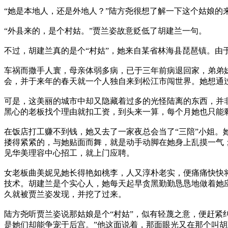
“她是本地人，还是外地人？”陆方尧很想了解一下这个姑娘的
“外县来的，是个村姑。”贾兰姿故意贬低了胡建兰一句。
不过，胡建兰真的是个“村姑”，她来自某省林海县琵琶镇。
车祸而撒手人寰，母亲体弱多病，已于三年前病退回家，弟弟
会，并于来年的春天就一个人独自来到松江市闯世界。她想通
可是，这美丽的城市中却又隐藏着过多的光怪陆离的东西，并
黑心的老板找个理由就扣工资，到头来一算，每个月她也只能
在饭店打工赚不到钱，她又去了一家夜总会当了“三陪”小姐。
搂得紧紧的，与她贴面而舞，就是动手动脚在她身上乱摸一气
见华美理容中心招工，就上门应聘。
女老板曲美妮见她长得艳如桃李，人又淳朴老实，便痛痛快快
技术。胡建兰是个实心人，她每天起早贪黑勤勤恳恳地做着她
久就被贾兰姿发现，并挖了过来。
陆方尧听贾兰姿说那姑娘是个“村姑”，似有轻蔑之意，便赶紧
是她们却能争宠于后宫。”他这面说着，那面眼光又在那个叫