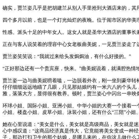
确实，贾兰姿几乎是把胡建兰从别人手里抢到大酒店来的，其
四个多月以前，也是一个灯光灿烂的夜晚。位于闹市区的华美
性感、派头十足的中年女人。这女人就是圣华大酒店的董事长
正在与客人说笑着的理容中心女老板曲美妮，一见贾兰姿走了
贾兰姿笑笑说：“我就过来给头发焗焗油，有什么好接的。”
“正好那边还有一个贵宾座，快来。”曲美妮说着，就满腔热情
贾兰姿一边与曲美妮唠着嗑，一边脱着外衣，刚一坐到豪华转
仔仔细细远远地瞄了几眼，只见那姑娘约有一米六八的个头儿
雅，落落大方，显得很有教养。顿时，贾兰姿心中闪出一串映像
环球小姐、国际小姐、亚洲小姐、中华小姐的大赛一个接着一
小姐、楼盘小姐、皮草小姐、泳装小姐，还有什么“三陪”小姐
她在心里说道：“美女是什么，美女就是高级商品，美女就是
心中感叹道：“这商品经济真是伟大，它竟能将美女变成一种经
子，那边打扫卫生的那个姑娘，是哪儿来的，在你这儿做什么工