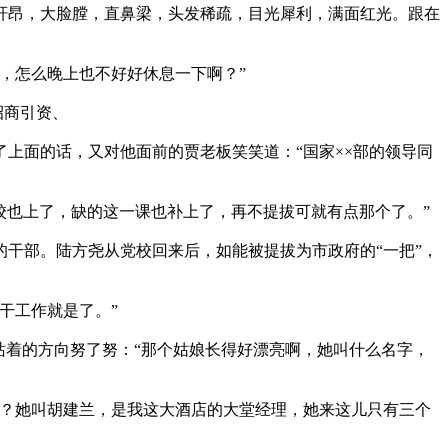
轩昂，大脸膛，直鼻梁，头发稀疏，目光犀利，满面红光。跟在
，怎么晚上也不好好休息一下啊？”
招商引资、
上面的话，又对他面前的贾老板笑笑道：“国家××部的领导同
党校也上了，缺的这一课也补上了，再不提拔可就有点那个了。”
干部。陆方尧从党校回来后，如能被提拔为市政府的“一把”，
干工作就是了。”
站着的方向努了努：“那个姑娘长得好漂亮啊，她叫什么名字，
吗？她叫胡建兰，是我这大酒店的大堂经理，她来这儿只有三个