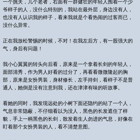
一个挑夫，几个老者，右面有一群健壮的年轻人围着一个少
爷样子的人，没什么特别的，我站在最外层，身边没有人，
也没有人认识我的样子，看来我就是个看热闹的过客而已，
没什么异常。
正在我放松警惕的时候，不对！在我左后方，有一股强大的
气，身后有问题！
我小心翼翼的转头向后看，原来是一个拿着长剑的年轻人，
面部清秀，作为男人好看的过分了，再看看微微隆起的胸
部，原来是女扮男装，身材修长，左手持剑，看样子不是普
通人，她倒是没有注意到我，还在津津有味的听故事。
看她的同时，我发现远处的小树下面还隐约的站了一个人，
气息非常隐蔽，不仔细看以为没人，黑色的长发遮住了样
貌，手上一柄黑色的长剑，散发着生人勿进的气息，好像在
盯着那个女扮男装的人，看不清楚意图。