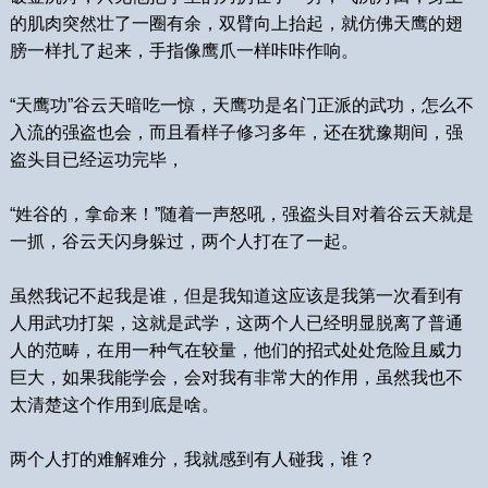
的肌肉突然壮了一圈有余，双臂向上抬起，就仿佛天鹰的翅
膀一样扎了起来，手指像鹰爪一样咔咔作响。
“天鹰功”谷云天暗吃一惊，天鹰功是名门正派的武功，怎么不
入流的强盗也会，而且看样子修习多年，还在犹豫期间，强
盗头目已经运功完毕，
“姓谷的，拿命来！”随着一声怒吼，强盗头目对着谷云天就是
一抓，谷云天闪身躲过，两个人打在了一起。
虽然我记不起我是谁，但是我知道这应该是我第一次看到有
人用武功打架，这就是武学，这两个人已经明显脱离了普通
人的范畴，在用一种气在较量，他们的招式处处危险且威力
巨大，如果我能学会，会对我有非常大的作用，虽然我也不
太清楚这个作用到底是啥。
两个人打的难解难分，我就感到有人碰我，谁？