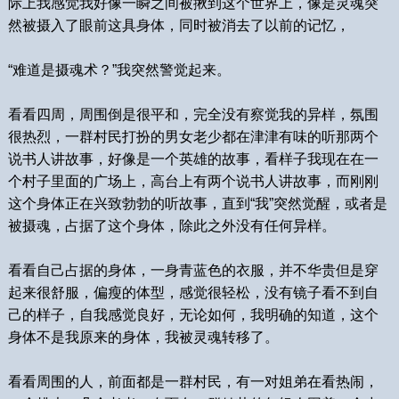
际上我感觉我好像一瞬之间被揪到这个世界上，像是灵魂突
然被摄入了眼前这具身体，同时被消去了以前的记忆，
“难道是摄魂术？”我突然警觉起来。
看看四周，周围倒是很平和，完全没有察觉我的异样，氛围
很热烈，一群村民打扮的男女老少都在津津有味的听那两个
说书人讲故事，好像是一个英雄的故事，看样子我现在在一
个村子里面的广场上，高台上有两个说书人讲故事，而刚刚
这个身体正在兴致勃勃的听故事，直到“我”突然觉醒，或者是
被摄魂，占据了这个身体，除此之外没有任何异样。
看看自己占据的身体，一身青蓝色的衣服，并不华贵但是穿
起来很舒服，偏瘦的体型，感觉很轻松，没有镜子看不到自
己的样子，自我感觉良好，无论如何，我明确的知道，这个
身体不是我原来的身体，我被灵魂转移了。
看看周围的人，前面都是一群村民，有一对姐弟在看热闹，