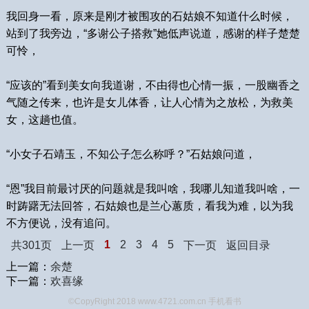
我回身一看，原来是刚才被围攻的石姑娘不知道什么时候，
站到了我旁边，“多谢公子搭救”她低声说道，感谢的样子楚楚
可怜，
“应该的”看到美女向我道谢，不由得也心情一振，一股幽香之
气随之传来，也许是女儿体香，让人心情为之放松，为救美
女，这趟也值。
“小女子石靖玉，不知公子怎么称呼？”石姑娘问道，
“恩”我目前最讨厌的问题就是我叫啥，我哪儿知道我叫啥，一
时踌躇无法回答，石姑娘也是兰心蕙质，看我为难，以为我
不方便说，没有追问。
1
2
3
4
5
共301页
上一页
下一页
返回目录
上一篇：
余楚
下一篇：
欢喜缘
©CopyRight 2018 www.4721.com.cn
手机看书