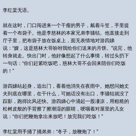
李红棠无语。
就在这时，门口闯进来一个干瘦的男子，戴着斗笠，手里提
着一个布袋子。他是李慈林的本家兄弟李骚牯。他直接走到
厅子里，把布袋子放在饭桌上，面无表情地对游四娣
说：“嫂，这是慈林大哥吩咐我给你们送来的月饼。”说完，他
转身就走。快出门时，他好像想起了什么事情，转过头扔下
一句话：“你们赶紧吃饭吧，慈林大哥不会回来陪你们吃饭
的！”
游四娣站起身，追出门，看着他消失在夜雨中。她想问她丈
夫到底在哪里，在干什么，可她话没有出口，李骚牯就没了
踪影，跑得比风还快。游四娣心中涌起一股凄凉，用粗糙的
松树皮般的手背擦了擦潮湿的眼睛，哽咽着对屋里的儿女
说：“你们把鞭炮拿出来放吧！放完我们吃饭！”
李红棠用手捅了捅弟弟：“冬子，放鞭炮了！”