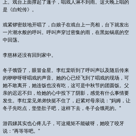
上。戏台上面撑起了蓬子，唱戏人淋不到雨。这天晚上唱的
是《白蛇传》。
戏紧锣密鼓地开唱了，白娘子在戏台上一亮相，台下就发出
一片潮水般的呼叫。呼叫声穿过密集的雨，在黑如锅底的空
中回荡。
李慈林还没有回到家中。
冬子饿昏了，眼冒金星。李红棠听到了呼叫声以及随后传来
的咿咿呀呀唱戏的声音。她的心已经飞到了唱戏的现场，可
她不敢离开，她连饭也没有吃，这可是中秋节的团圆饭。父
亲的迟迟不归，给她的心中投下了阴影，感觉有什么事情要
发生。李红棠见弟弟快挺不住了，赶紧对母亲说：“妈姆，让
冬子先吃点，垫垫肚子吧，这样下去，冬子会饿死的。”
游四娣其实也心疼儿子，可这规矩不能破呀，她咬了咬牙
说：“再等等吧。”