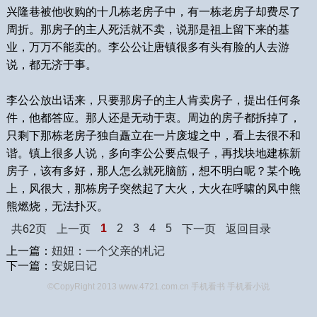
兴隆巷被他收购的十几栋老房子中，有一栋老房子却费尽了
周折。那房子的主人死活就不卖，说那是祖上留下来的基
业，万万不能卖的。李公公让唐镇很多有头有脸的人去游
说，都无济于事。
李公公放出话来，只要那房子的主人肯卖房子，提出任何条
件，他都答应。那人还是无动于衷。周边的房子都拆掉了，
只剩下那栋老房子独自矗立在一片废墟之中，看上去很不和
谐。镇上很多人说，多向李公公要点银子，再找块地建栋新
房子，该有多好，那人怎么就死脑筋，想不明白呢？某个晚
上，风很大，那栋房子突然起了大火，大火在呼啸的风中熊
熊燃烧，无法扑灭。
1
2
3
4
5
共62页
上一页
下一页
返回目录
上一篇：
妞妞：一个父亲的札记
下一篇：
安妮日记
©CopyRight 2013 www.4721.com.cn 手机看书
手机看小说