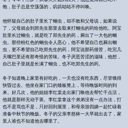
饱，肚子总是空荡荡的，叽叽咕咕不停叫唤。
他怀疑自己的肚子里长了蛔虫，却不敢和父母说，如果说
了，父母就会到郑先生那里去取来打蛔虫的药给他吃。阿宝
肚里长过蛔虫，就是吃了郑先生的药，屙出了一大包的蛔
虫。那些粉红色的蛔虫令人恶心，他不希望自己也屙出蛔
虫，更不希望自己吃郑先生的药，阿宝说那药很苦，吃完几
天嘴巴里还有那奇怪的苦味。冬子厌恶苦涩的滋味，他想，
自己肚子里就是长满了蛔虫，也不吃郑先生的药。
冬子知道晚上家里有好吃的，一天也没有吃东西，尽管饿得
快昏过去。他坐在家门口的矮板凳上，等待晚饭时间的到
来。好几次，他的姐姐李红棠走出家门唤他去帮忙干点活，
他就是那样无动于衷。李红棠拿这个弟弟没有一点办法，打
也不是骂也不是，只好回到屋里，和母亲游四娣一起忙碌着
准备中秋节的晚饭。冬子的父亲李慈林一大早就出去了，家
里人谁也不知道他去哪里了。