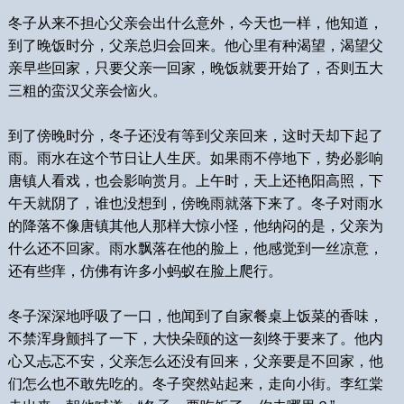
冬子从来不担心父亲会出什么意外，今天也一样，他知道，
到了晚饭时分，父亲总归会回来。他心里有种渴望，渴望父
亲早些回家，只要父亲一回家，晚饭就要开始了，否则五大
三粗的蛮汉父亲会恼火。
到了傍晚时分，冬子还没有等到父亲回来，这时天却下起了
雨。雨水在这个节日让人生厌。如果雨不停地下，势必影响
唐镇人看戏，也会影响赏月。上午时，天上还艳阳高照，下
午天就阴了，谁也没想到，傍晚雨就落下来了。冬子对雨水
的降落不像唐镇其他人那样大惊小怪，他纳闷的是，父亲为
什么还不回家。雨水飘落在他的脸上，他感觉到一丝凉意，
还有些痒，仿佛有许多小蚂蚁在脸上爬行。
冬子深深地呼吸了一口，他闻到了自家餐桌上饭菜的香味，
不禁浑身颤抖了一下，大快朵颐的这一刻终于要来了。他内
心又忐忑不安，父亲怎么还没有回来，父亲要是不回家，他
们怎么也不敢先吃的。冬子突然站起来，走向小街。李红棠