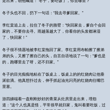
走出来，朝他喊道：“冬子，要吃饭了，你去哪里？”
冬子头也不回，扔下一句话：“我去寻爹回家。”
李红棠追上去，拉住了冬子的胳臂：“快回家去，爹自个会回
家的，不要你去寻。雨越落越大了，你看你的头发都淋湿
了，快回家！”
冬子很不情愿地被李红棠拖回了家。李红棠用布帕擦了擦弟
弟的头，又擦了擦自己的头，自言自语地说了一句：“爹也是
的，跑哪里去了呀，还不归家。”
冬子的目光痴痴地粘在了饭桌上，饭桌上的的红烧肉让他垂
涎欲滴。他真想扑过去，伸手抓起油光闪亮的红烧肉往嘴巴
里塞。
游四娣端着一盘刚刚炒好的青菜从灶房里走出来，埋怨
道：“这个人也真是怪，平常很早就归家，鬼叫着要吃饭，过