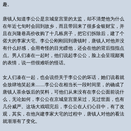
趣。
唐镇人知道李公公是京城皇宫里的太监，却不清楚他为什么
在年近七旬时会回到故乡，而且带回来了很多金银财宝，并
且在兴隆巷高价收购了十几栋房子，把它们拆除后，建了个
偌大的李家大宅。李公公刚刚回到唐镇时，唐镇人对他并没
有什么好感，会用奇怪的目光瞟他，还会在他的背后指指点
点。男人们凑在一起时，他们说起李公公，脸上会呈现鄙夷
的表情，说一些很难听的怪话。
女人们凑在一起，也会说些关于李公公的坏话，她们说着就
会放肆地笑起来……李公公在相当长一段时间里，的确成了
唐镇人茶余饭后的笑料，可他们从来没有在李公公面前说什
么，无论如何，李公公在京城皇宫里呆过，见过世面，也有
几分威严。这场大戏唱完后，李公公在人们心目中，有了改
观，其实，在他兴建李家大宅的过程中，唐镇人对他的看法
就渐渐有了变化。