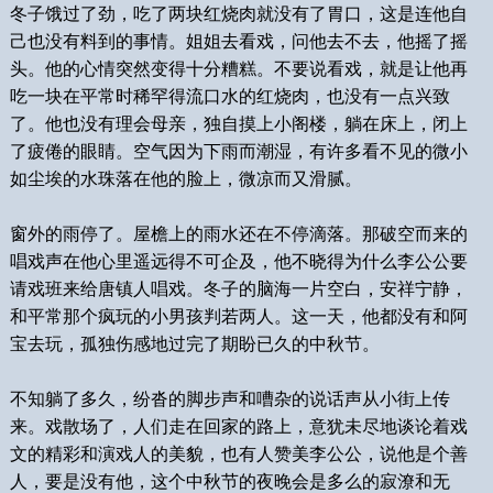
冬子饿过了劲，吃了两块红烧肉就没有了胃口，这是连他自
己也没有料到的事情。姐姐去看戏，问他去不去，他摇了摇
头。他的心情突然变得十分糟糕。不要说看戏，就是让他再
吃一块在平常时稀罕得流口水的红烧肉，也没有一点兴致
了。他也没有理会母亲，独自摸上小阁楼，躺在床上，闭上
了疲倦的眼睛。空气因为下雨而潮湿，有许多看不见的微小
如尘埃的水珠落在他的脸上，微凉而又滑腻。
窗外的雨停了。屋檐上的雨水还在不停滴落。那破空而来的
唱戏声在他心里遥远得不可企及，他不晓得为什么李公公要
请戏班来给唐镇人唱戏。冬子的脑海一片空白，安祥宁静，
和平常那个疯玩的小男孩判若两人。这一天，他都没有和阿
宝去玩，孤独伤感地过完了期盼已久的中秋节。
不知躺了多久，纷沓的脚步声和嘈杂的说话声从小街上传
来。戏散场了，人们走在回家的路上，意犹未尽地谈论着戏
文的精彩和演戏人的美貌，也有人赞美李公公，说他是个善
人，要是没有他，这个中秋节的夜晚会是多么的寂潦和无