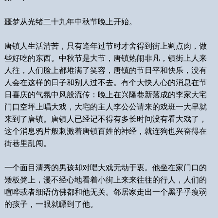
噩梦从光绪二十九年中秋节晚上开始。
唐镇人生活清苦，只有逢年过节时才舍得到街上割点肉，做
些好吃的东西。中秋节是大节，唐镇热闹非凡，镇街上人来
人往，人们脸上都堆满了笑容，唐镇的节日平和快乐，没有
人会在这样的日子和别人过不去。有个大快人心的消息在节
日喜庆的气氛中风般流传：晚上在兴隆巷新落成的李家大宅
门口空坪上唱大戏，大宅的主人李公公请来的戏班一大早就
来到了唐镇。唐镇人已经记不得有多长时间没有看大戏了，
这个消息鸦片般刺激着唐镇百姓的神经，就连狗也兴奋得在
街巷里乱闯。
一个面目清秀的男孩却对唱大戏无动于衷。他坐在家门口的
矮板凳上，漫不经心地看着小街上来来往往的行人，人们的
喧哗或者细语仿佛都和他无关。邻居家走出一个黑乎乎瘦弱
的孩子，一眼就瞟到了他。