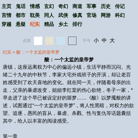
主页
鬼话
情感
玄幻
奇幻
商道
军事
历史
传记
言情
都市
耽美
同人
武侠
修真
官场
网游
科幻
穿越
悬疑
纪实
精品
乡土
排行
小
中
大
皮肤
字号
纪实
>
酸：一个太监的皇帝梦
酸：一个太监的皇帝梦
唐镇，这座远离权力中心的偏远小镇，生活平静而沉闷。光
绪二十九年的中秋节，李家大宅外戏班子的开演，却让老百
姓感受到了欢天喜地的变化。就在同一天，伴随着母亲的出
走，父亲的暴虐改变，姐姐李红棠的伤心欲绝，冬子一家，*
早走进了这个早已被设定好的噩梦……《酸》以梦魇般的讲
述，试图通过“一个太监的皇帝梦”，将人性黑暗，对权力的欲
望、追逐，愚民的盲从，暴虐、杀戮、性与复仇等话题囊括
其中，给人以丰富的阅读感受。
第一章