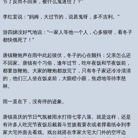
节了反而不回来，被什么鬼迷住了？”
李红棠说：“妈姆，大过节的，说甚鬼呀，多不吉利。”
游四娣没好气地说：“一家人等他一个人，心多狠呀，看冬子
都快饿死了！”
唐镇鞭炮声在雨中此起彼伏，冬子的心在颤抖：父亲怎么还
不回家。唐镇有个习俗，逢年过节，吃年夜饭和节夜饭前，
都要放鞭炮。大家的鞭炮都放完了，只有冬子家还冷冷清清
的，他们三人坐在饭桌前，大眼瞪小眼，焦虑地等待李慈
林。
雨一直在下，没有停的迹象。
唐镇喜庆的节日气氛被雨水打得七零八落。就是这样，还是
有许多人吃完节夜饭后戴着斗笠披着蓑衣或者撑着纸伞到李
家大宅外面去看戏。戏台就搭在李家大宅大门外的空坪边