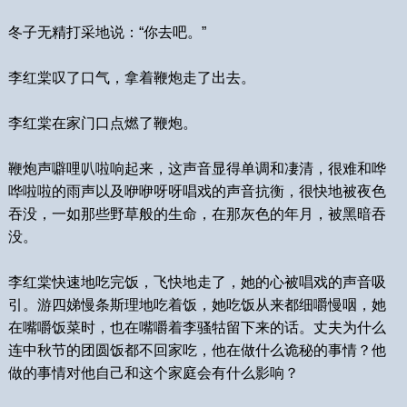
冬子无精打采地说：“你去吧。”
李红棠叹了口气，拿着鞭炮走了出去。
李红棠在家门口点燃了鞭炮。
鞭炮声噼哩叭啦响起来，这声音显得单调和凄清，很难和哗
哗啦啦的雨声以及咿咿呀呀唱戏的声音抗衡，很快地被夜色
吞没，一如那些野草般的生命，在那灰色的年月，被黑暗吞
没。
李红棠快速地吃完饭，飞快地走了，她的心被唱戏的声音吸
引。游四娣慢条斯理地吃着饭，她吃饭从来都细嚼慢咽，她
在嘴嚼饭菜时，也在嘴嚼着李骚牯留下来的话。丈夫为什么
连中秋节的团圆饭都不回家吃，他在做什么诡秘的事情？他
做的事情对他自己和这个家庭会有什么影响？