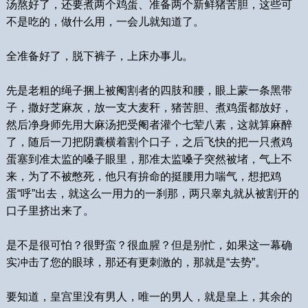
汤熬好了，还要煮两个鸡蛋、准备两个新鲜猪苦胆，这些可
不是吃的，做什么用，一会儿就知道了。
全准备好了，脱下裤子，上床办事儿。
先是老粗的绳子捆上被阉割者的四肢和腰，眼上蒙一条黑带
子，撒好芝麻灰，放一支大麦秆，猪苦胆、煮鸡蛋都放好，
然后净身师先用大麻汤把受阉者灌个七荤八素，这就算麻醉
了，随后一刀把阴囊横着割个口子，之后飞快的把一只煮鸡
蛋塞到准太监的嗓子眼里，那准太监嗓子突然被堵，气上不
来，为了不被憋死，他只有拚命的挺腰用力喘气，想把鸡
蛋“呼”出去，就这么一用力的一刹那，两只睾丸就从被割开的
口子里挤出来了。
是不是很可怕？很野蛮？很血腥？但是别忙，如果这一幕确
实冲击了您的眼球，那还有更刺激的，那就是“去势”。
要知道，皇宫里没有男人，唯一的男人，就是皇上，其余的