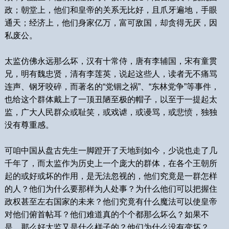
政；朝堂上，他们和皇帝的关系无比好，且爪牙遍地，手眼
通天；经济上，他们身家亿万，富可敌国，却贪得无厌，因
私废公。
太监仿佛永远那么坏，汉有十常侍，唐有李辅国，宋有童贯
兄，明有魏忠贤，清有李莲英，说起这些人，读者无不痛骂
连声、钢牙咬碎，而著名的“党锢之祸”、“东林党争”等事件，
也给这个群体戴上了一顶丑陋至极的帽子，以至于一提起太
监，广大人民群众或耻笑，或戏谑，或谩骂，或悲愤，独独
没有尊重感。
可咱中国从盘古先生一脚蹬开了天地到如今，少说也走了几
千年了，而太监作为历史上一个庞大的群体，在各个王朝所
起的或好或坏的作用，是无法忽视的，他们究竟是一群怎样
的人？他们为什么要那样为人处事？为什么他们可以把握住
政权甚至左右国家的未来？他们究竟有什么魔法可以使皇帝
对他们俯首帖耳？他们难道真的个个都那么坏么？如果不
是，那么好太监又是什么样子的？他们为什么没有变坏？