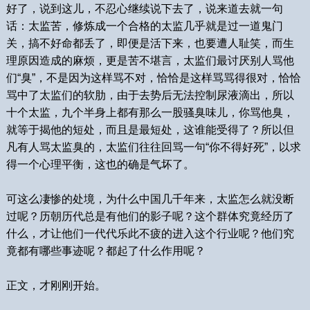
好了，说到这儿，不忍心继续说下去了，说来道去就一句
话：太监苦，修炼成一个合格的太监几乎就是过一道鬼门
关，搞不好命都丢了，即便是活下来，也要遭人耻笑，而生
理原因造成的麻烦，更是苦不堪言，太监们最讨厌别人骂他
们“臭”，不是因为这样骂不对，恰恰是这样骂骂得很对，恰恰
骂中了太监们的软肋，由于去势后无法控制尿液滴出，所以
十个太监，九个半身上都有那么一股骚臭味儿，你骂他臭，
就等于揭他的短处，而且是最短处，这谁能受得了？所以但
凡有人骂太监臭的，太监们往往回骂一句“你不得好死”，以求
得一个心理平衡，这也的确是气坏了。
可这么凄惨的处境，为什么中国几千年来，太监怎么就没断
过呢？历朝历代总是有他们的影子呢？这个群体究竟经历了
什么，才让他们一代代乐此不疲的进入这个行业呢？他们究
竟都有哪些事迹呢？都起了什么作用呢？
正文，才刚刚开始。