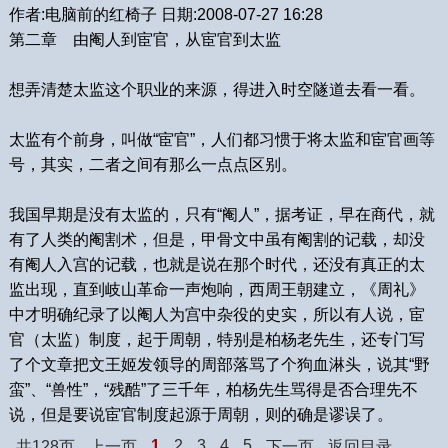
作者:电脑前的红椅子 日期:2008-07-27 16:28
第二章 由阉人到宦官，从宦官到太监
想弄清楚太监这个职业的来源，得进入时空隧道去看一看。
太监有个前身，叫做“宦官”，人们都习惯于将太监和宦官画等
号，其实，二者之间有那么一点点区别。
我国早期是没有太监的，只有“阉人”，据考证，早在商代，就
有了人类的阉割术，但是，甲骨文中虽有阉割的记载，却没
有阉人入宫的记载，也就是说在那个时代，还没有真正的太
监出现，直到岐山革命一声炮响，西周王朝建立，《周礼》
中才明确纪录了以阉人为宫中杂役的史实，所以有人说，宦
官（太监）制度，起于周朝，特别是柏杨老先生，还专门写
了个文章把文王姬发领导的周部落骂了个狗血淋头，说其“野
蛮”、“兽性”，“残酷”了三千年，柏杨先生骂得是否合理先不
说，但是要说宦官制度起源于周朝，则的确是谬误了。
1
2
3
4
5
共128页
上一页
下一页
返回目录