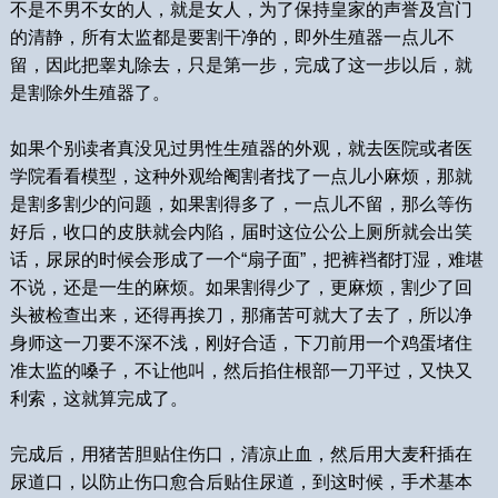
不是不男不女的人，就是女人，为了保持皇家的声誉及宫门
的清静，所有太监都是要割干净的，即外生殖器一点儿不
留，因此把睾丸除去，只是第一步，完成了这一步以后，就
是割除外生殖器了。
如果个别读者真没见过男性生殖器的外观，就去医院或者医
学院看看模型，这种外观给阉割者找了一点儿小麻烦，那就
是割多割少的问题，如果割得多了，一点儿不留，那么等伤
好后，收口的皮肤就会内陷，届时这位公公上厕所就会出笑
话，尿尿的时候会形成了一个“扇子面”，把裤裆都打湿，难堪
不说，还是一生的麻烦。如果割得少了，更麻烦，割少了回
头被检查出来，还得再挨刀，那痛苦可就大了去了，所以净
身师这一刀要不深不浅，刚好合适，下刀前用一个鸡蛋堵住
准太监的嗓子，不让他叫，然后掐住根部一刀平过，又快又
利索，这就算完成了。
完成后，用猪苦胆贴住伤口，清凉止血，然后用大麦秆插在
尿道口，以防止伤口愈合后贴住尿道，到这时候，手术基本