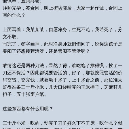
他供奉，直到终老。
拜师完毕，签合同，叫上街坊邻居，大家一起作证，合同上
写的什么？
上面写着：我某某某，自愿净身，生死不论，我若死了，分
文不取。
写完了，签字画押，此时净身师就悄悄问了，说你这孩子是
要阉了还想接茬活呀，还是管阉不管活呀？
敢情这还是两种刀法，果然了得，谁吃饱了撑得慌，挨了一
刀还不保活？因此都说要管活的，好了，那就按照管活的价
码交钱，交完钱，就要动手术了，上手术台之前，那位准太
监得准备三十斤小米，几大口袋啃完的玉米棒子，芝麻秆几
担子，五十张窗户纸。
这些东西都有什么用呢？
三十斤小米，吃的，动完了刀子好久下不了床，吃什么？就