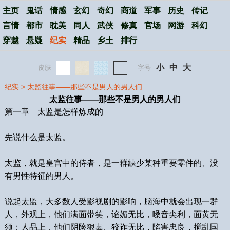
主页
鬼话
情感
玄幻
奇幻
商道
军事
历史
传记
言情
都市
耽美
同人
武侠
修真
官场
网游
科幻
穿越
悬疑
纪实
精品
乡土
排行
小
中
大
皮肤
字号
纪实
>
太监往事——那些不是男人的男人们
太监往事——那些不是男人的男人们
第一章 太监是怎样炼成的
先说什么是太监。
太监，就是皇宫中的侍者，是一群缺少某种重要零件的、没
有男性特征的男人。
说起太监，大多数人受影视剧的影响，脑海中就会出现一群
人，外观上，他们满面带笑，谄媚无比，嗓音尖利，面黄无
须；人品上，他们阴险狠毒、狡诈无比，陷害忠良，搅乱国