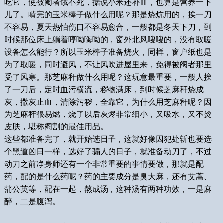
吃它，使被阉者饿不死，据说小米还补血，也算是营养一下
儿了。啃完的玉米棒子做什么用呢？那是烧炕用的，挨一刀
不容易，夏天热怕伤口不容易愈合，一般都是冬天下刀，到
时候那位床上躺着哼呦嗨呦的，窗外北风嗖嗖的，没有取暖
设备怎么能行？所以玉米棒子准备烧火，同样，窗户纸也是
为了取暖，同时避风，不让风吹进屋里来，免得被阉者那里
受了风寒。那芝麻秆做什么用呢？这玩意最重要，一般人挨
了一刀后，定时血污横流，秽物满床，到时候芝麻秆烧成
灰，撒灰止血，清除污秽，全靠它，为什么用芝麻秆呢？因
为芝麻秆很易燃，烧了以后灰烬非常细小，又吸水，又不烫
皮肤，堪称阉割的最佳用品。
这些都准备完了，就开始选日子，这就好像囚犯处斩也要选
个黑道凶日一样，选好了骟人的日子，就准备动刀了，不过
动刀之前净身师还有一个非常重要的事情要做，那就是配
药，配的是什么药呢？药的主要成分是臭大麻，还有艾蒿、
蒲公英等，配在一起，熬成汤，这种汤有两种功效，一是麻
醉，二是腹泻。