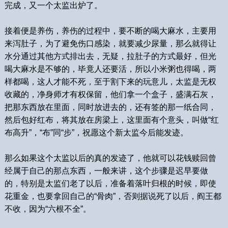
完成，又一个太监出炉了。
接着便是养伤，养伤的过程中，要不断的喝大麻水，主要用
来泻肚子，为了避免伤口感染，就要减少尿量，那么就得让
水分通过其他方式排出去，无疑，拉肚子的方式最好，但光
喝大麻水是不够的，毕竟人还要活，所以小米粥也得喝，两
样都喝，这人才能不死，至于割下来的玩意儿，太监是无权
收藏的，净身师才有权保留，他们拿一个盒子，盛满石灰，
把那东西放在里面，同时放进去的，还有签的那一纸合同，
然后包好红布，将其放在房梁上，这里面有个意头，叫做“红
布高升”，“布”同“步”，祝愿这个新太监今后能发迹。
那么如果这个太监以后的真的发迹了，他就可以花钱赎回曾
经属于自己的那点东西，一般来讲，这个步骤是迟早要做
的，特别是太监们老了以后，准备着落叶归根的时候，即使
花重金，也要拿回自己的“骨肉”，否则据说死了以后，阎王都
不收，因为“六根不全”。