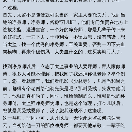
从一个曾经走访过北京城老太监的记者笔下，展示了这样一
个过程。
首先，太监不是随便就可以当的，家里人要托关系，找到当
地的净身师，净身师，俗称“刀儿匠”，他们专门负责在地方上
选拔太监，送进皇宫，一个好的净身师，那是几辈子传下来
的好把式，一刀下去，干净利索，不留后患，没有感染，想
当太监，找一个优秀的净身师，至关重要，否则一刀下去血
肉模糊，再来个破伤风、大失血什么的，这买卖就亏大了。
找到净身师以后，立志于太监事业的人要拜师，拜人家做师
傅，很多人可能不理解，把我阉了我还拜你做老师？举个例
子，您一看就懂了，我们看电影《少林寺》，凡是当和尚之
前，都得有个老僧给他剃光头是吧？那叫受戒，头发给他刮
了，他就是真和尚了，同时，谁给他刮的头，谁就是他的终
身师傅。太监拜净身师为师，也是这个道理，打今儿以后，
您就是我受戒恩师了，没了您我还戒不了这瘾呢。
这一拜师，非同小可，从此以后，无论此太监如何腾达青
云，当初给他一刀的那位净身师，都要受他恭敬，一辈子吃