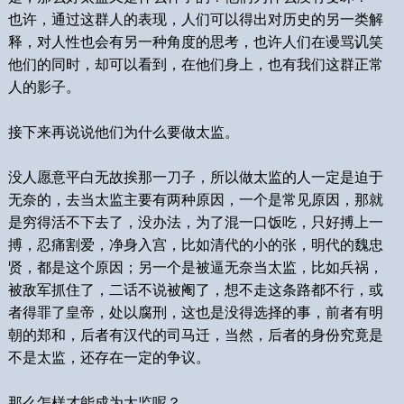
也许，通过这群人的表现，人们可以得出对历史的另一类解
释，对人性也会有另一种角度的思考，也许人们在谩骂讥笑
他们的同时，却可以看到，在他们身上，也有我们这群正常
人的影子。
接下来再说说他们为什么要做太监。
没人愿意平白无故挨那一刀子，所以做太监的人一定是迫于
无奈的，去当太监主要有两种原因，一个是常见原因，那就
是穷得活不下去了，没办法，为了混一口饭吃，只好搏上一
搏，忍痛割爱，净身入宫，比如清代的小的张，明代的魏忠
贤，都是这个原因；另一个是被逼无奈当太监，比如兵祸，
被敌军抓住了，二话不说被阉了，想不走这条路都不行，或
者得罪了皇帝，处以腐刑，这也是没得选择的事，前者有明
朝的郑和，后者有汉代的司马迁，当然，后者的身份究竟是
不是太监，还存在一定的争议。
那么怎样才能成为太监呢？